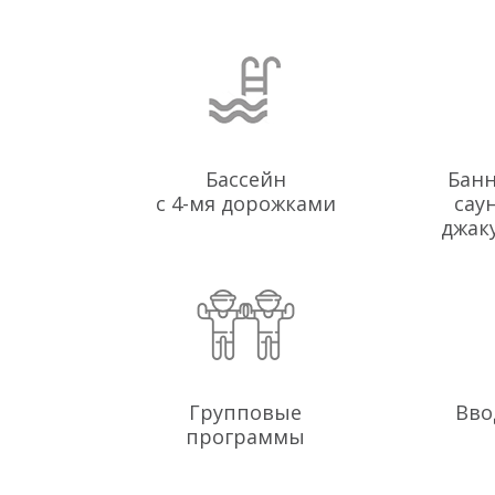
Бассейн
Банн
с 4-мя дорожками
сау
джак
Групповые
Вво
программы